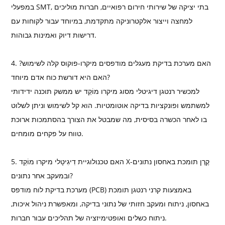
במפעלי SMT, בתי יציקה של שירותי חירום רפואיים, חברות מוליכים
למחצה וייצור אלקטרוניקה מתקדמת, במיוחד עבור לקוחות עם
דרישות דיוק ואמינות גבוהות.
4. האם מערכת בדיקת מעגלים מודפסים מיקרו-פוקוס קלה לשימוש?
האם היא דורשת כוח אדם מיוחד?
למכשיר רנטגן דיגיטלי מסוג מיקרו מוֹקֵד יש ממשק תוכנה ידידותי
למשתמש ופונקציות בדיקה אוטומטיות. הוא קל לשימוש וניתן לשלוט
בו לאחר הכשרה בסיסית, מה שמבטל את הצורך בהסתמכות ארוכת
טווח על פקחים מומחים.
5. האם טכנולוגיית דִיגִיטָלי מיקרו מוֹקֵד X-קֶרֶן תומכת באחסון נתונים
ובמעקב אחר נתונים?
מערכת בדיקת לוח מודפס (PCB) באמצעות קרני רנטגן תומכת
באחסון, ניתוח ומעקב חזותי של נתוני בדיקה, ומאפשרת ניהול איכות,
ניתוח כשלים ואופטימיזציה של תהליכים עבור חברות.