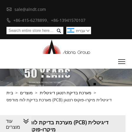

sale@alndt.com
+86-415-6278899、+86-13941570107


עברית

To
>
מערכת בדיקת רנטגן דיגיטלית
>
מוצרים
>
בית
מערכת בדיקת לוח מודפס (PCB) דיגיטלית מיקרו-פוקוס רנטגן
עוד
מערכת בדיקת לוח מודפס (PCB) דיגיטלית
מוצרים
מיקרו-פוקוס רנטגן