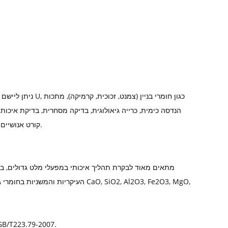
ניתן ליישם את מנ
קורט אנושיים וכו'. זהו כלי אמין לניתוח מתמיד וניתוח עקבות, והוא מיושם גם במכללות ומוסדות מחקר.
העיקריות והמשניות בחומרי גלם (כגון 
יישום בתעשיית הפלדה: קביעת יסודות סִי, Mn, P, S, Cu, A, ני, Cr, מו, V, טי, W, נ.ב לפי .79-2007