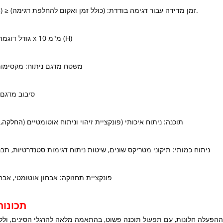
זמן מדידה עבור דגימה בודדת: (כולל זמן ואקום להחלפת דגימה) ≤ (2-5) דקות.
גודל דוגמה: 40 מ"מ x 10 מ"מ (H)
משטח מדגם ניתוח: מקסימום 35 מ
סיבוב מדגם: 30 סל
תוכנה: ניתוח איכותי (פונקציית זיהוי וניתוח אוטומטיים (החלקה, נ
ניתוח כמותי: תיקוני מטריקס שונים, שיטות ניתוח דגימות סטנדרטיות, תבנ
● פונקציית תחזוקה: אבחון אוטומטי, אבח
תכונות
הפעלה חלונות, עם תפעול תוכנה פשוט, בהתאמה מלאה להרגלי הסינים, ולל