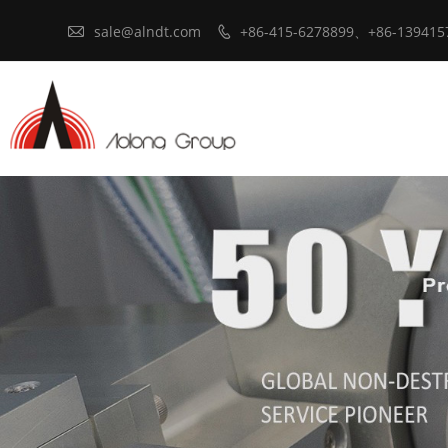

sale@alndt.com
+86-415-6278899、+86-139415
