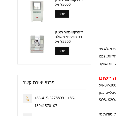
אל-Y3000
יותר
דיפרקטומטר רנטגן
רב תכליתי משולב
אל-Y3500
 קרמיקה), מתכות
יותר
ת, בדיקה מסחרית, בדיקת איכות, ואפילו בדיקת יסודות
פרטי יצירת קשר
אל-BP-3000A מתאים מאוד לבקרת תהליך איכותי במפעלי מלט גדולים, בינוניים וקטנים (כבשנים בודדים או כפולים). יכול לשמש לניתוח התחמוצות
CaO, SiO2, A,
+86-415-6278899、+86-

13941570107