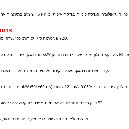
פרמט
ניתוח סוגי יסודות: כל עשרה יסודות מ-11Na-92U.
קירור צינורות רנטגן: מערכת קירור מקצועית במחזור וקירור מים דה-יוניזציה.
דיוק בקרת טמפרטורה של תא טמפרטורה קבועה: ערך מוגדר ± 0.10 ℃
גלאים: גלאי פרופורציונלי גז זרימה, צינור מונה סגור, מונה נצנוץ.