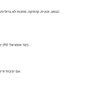
יישומים בתעשיות אחרות: קביעת S ו-P בנפט, זכוכית, קרמיקה, מתכות לא ברזליות, כרייה, גיאולוגיה, הנדסה כימית, בדיקת איכות וכו'.
צינור רנטגן: צינור רנטגן דק בריליום 3kW חלון קצה חלון מיוצר על ידי חברת וריאן, Rh יַעַד (Pd יַעַד אופציונלי).
ספק כוח במתח גבוה: 3kW (50kV60mA), עם יציבות זרימת לחץ צינור טובה מ-0.05% לאחר 12 שעות.