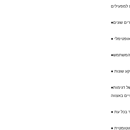
●
●
ל דגימות
●