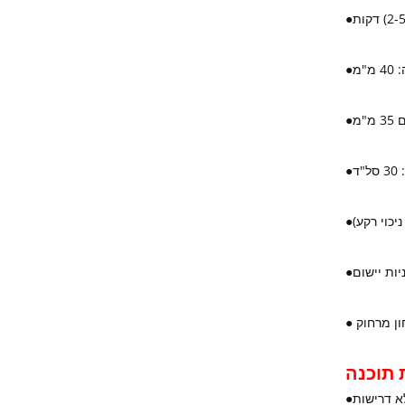
●
●
"מ
●
"ד
●
יכוי רקע)
●
יות יישום
●
ון מרחוק
 תוכנה
א דרישות
●