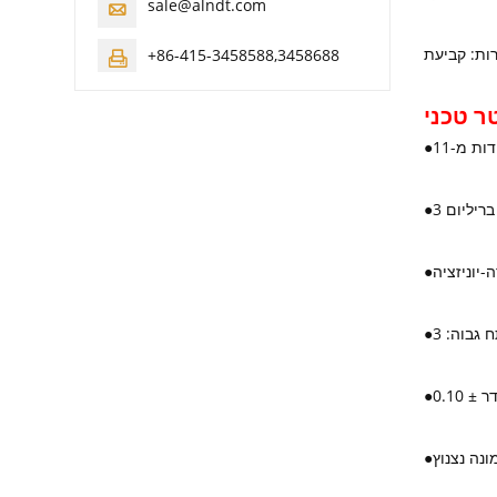
sale@alndt.com

+86-415-3458588,3458688

ר טכני
●
●
●
●
●
●