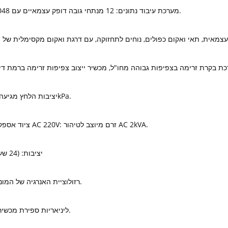
מערכת עיבוד נתונים: 12 מנתחי גובה דופק עצמאיים עם 2048 ערוצים.
יציבות הלחץ מגיעה ל-± 0.01kPa.
● ציוד אספקת חשמל AC 220V: זרם מיוצב לטיהור AC 2kVA.
יציבות: (24 שעות) ≤ 2%
רזולוציית האנרגיה של המונה: ≤ 40%.
ליניאריות ספירת מכשירים: ≤ 1%.