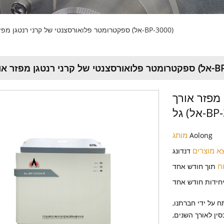
ספקטרומטר פלואורסצנטי של קרני רנטגן מפזר אורך גל (אל-BP-3000)
ורך גל (אל-BP-3000)
מפזר אורך
BP-30)
מותג
Aolong
א מוצרים
דנדונג
וח
תוך חודש אחד
 על ידי חברתנו,
ין לאורך השנים,