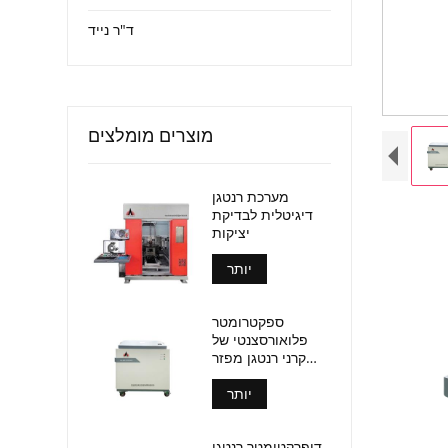
ד"ר נייד
מוצרים מומלצים
מערכת רנטגן
דיגיטלית לבדיקת
יציקות
יותר
ספקטרומטר
פלואורסצנטי של
קרני רנטגן מפזר
אורך גל (אל-BP-
יותר
3000)
דיפרקטומטר רנטגן