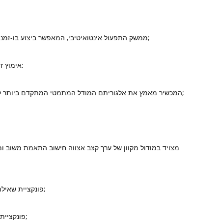
ממשק התפעול אינטואיטיבי, המאפשר ביצוע בו-זמנית של מספר משימות, דיאלוג בין אדם למכונה, ושינוי והגדרה נוחים של פרמטרים שונים;
● אימוץ זיהוי ספקטרום מלא ותיקון חכם בזמן אמת של סחיפת המכשיר למצב הפעלה אופטימלי;
המכשיר מאמץ את אלגוריתם המודל המתמטי המתקדם ביותר לכיול עקומת העבודה, שהיא פשוטה ותואמת יותר למאפייני תהליך הייצור של המשתמש;
מצויד במודול מקוון של ערך קצב אצווה חישוב התאמת משוב ו
● פונקציית שאילתת רשומות היסטוריות רבת עוצמה, קולטת באופן דינמי שינויים בתהליך הייצור בכל עת;
● פונקציית אבחון עצמי רבת ​​עוצמה, ניטור בזמן אמת של מצב המכשיר ופונקציית הגנה אוטומטית;