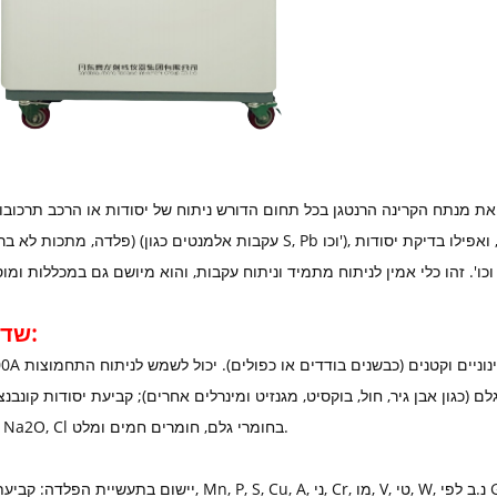
תח הקרינה הרנטגן בכל תחום הדורש ניתוח של יסודות או הרכב תרכובות מ-לא עד U, כגון חומרי בניין (צמנט, זכוכית,
(פלדה, מתכות לא ברזליות), נפט (עקבות אלמנטים כגון S, Pb וכו'), הנדסה כימית, כרייה גיאולוגי
שדה יישום:
אבן גיר, חול, בוקסיט, מגנזיט ומינרלים אחרים); קביעת יסודות קונבנציונליים כגון l2O3, Fe2O3, MgO
SO3, K2O, Na2O, Cl בחומרי גלם, חומרים חמים ומלט.
GB/T223.