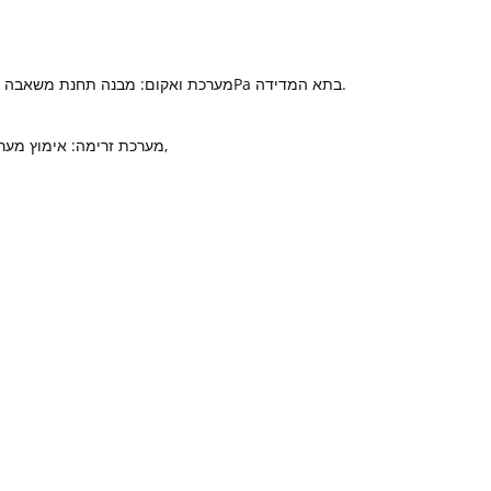
מערכת ואקום: מבנה תחנת משאבה עצמאית, תאי ואקום כפולים, נוחים לתחזוקה, עם דרגת ואקום מקסימלית של פחות מ-7Pa בתא המדידה.
● מערכת זרימה: אימוץ מערכת בקרת זרימה בצפיפות גבוהה מחו"ל, מכשיר ייצוב צפיפות זרימה ברמת דיוק גבוהה,