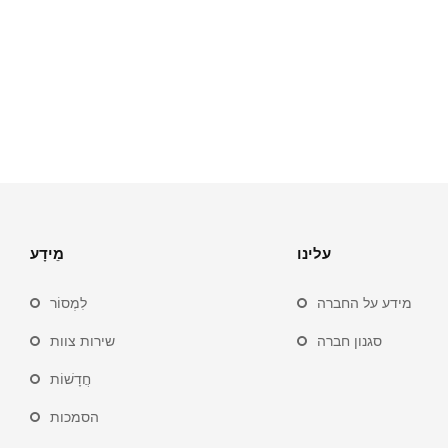
עלינו
מֵידָע
מידע על החברה
לִמְסוֹר
סגנון חברה
שירות צוות
חֲדָשׁוֹת
הסמכות