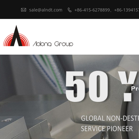

sale@alndt.com
+86-415-6278899、+86-139415
