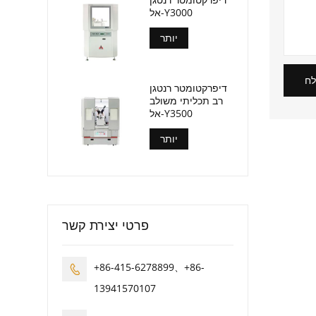
אל-Y3000
יותר
ח
דיפרקטומטר רנטגן
רב תכליתי משולב
אל-Y3500
יותר
פרטי יצירת קשר
+86-415-6278899、+86-

13941570107