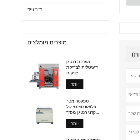
ד"ר נייד
מוצרים מומלצים
מערכת רנטגן
דיגיטלית לבדיקת
יציקות
יותר
ספקטרומטר
פלואורסצנטי של
קרני רנטגן מפזר
אורך גל (אל-BP-
יותר
3000)
דיפרקטומטר רנטגן