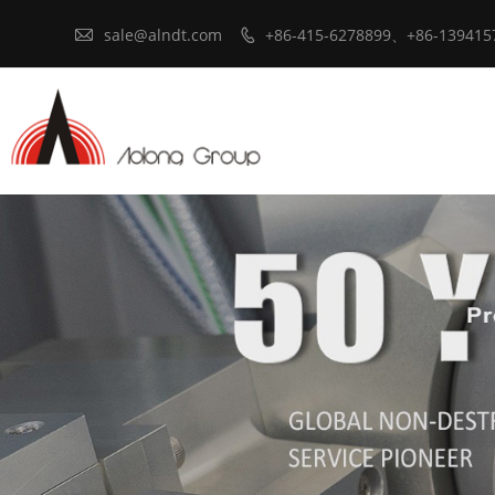

sale@alndt.com
+86-415-6278899、+86-139415
