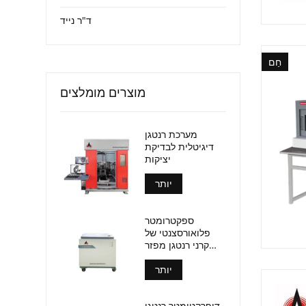
ד"ר נייד
חַם
מוצרים מומלצים
מערכת רנטגן
דיגיטלית לבדיקת
יציקות
יותר
ספקטרומטר
פלואורסצנטי של
קרני רנטגן מפזר
אורך גל (אל-BP-
יותר
3000)
דיפרקטומטר רנטגן