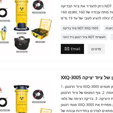
ניתן להגדיר את ציוד הבדיקה NDT XXQ-1605 עם דגמים שונים של ראשי שפופרת זכוכית רנטגן
כמו 160kV, עם זווית אלומה של 40°. תחת מתח עבודה של 160kV ומרחק מוקד של 600 מ"מ,
וונית
ציוד בדיקה NDT XXQ-1605
ציוד רנטגן נייד כיווני NDT תעשייתי

פרטים
Email
רנטגן של ציוד יציקה
1. ציוד הרנטגן XXQ-3005 שלנו מצויד באלגוריתם זיהוי פגמים אוטומטי, שיכול לסמן פגמים
נפוצים כגון נקבוביות והתכווצות בזמן אמת. 2. גוף המטוס של ציוד הרנטגן XXQ-3005 שלנו מאמץ
עיצוב קל משקל, הנוח להעברה גמישה בין תחנות מרובות בבית היציקה. 3. בדיקה רציפה של גלאי
פגמי רנטגן XXQ-3005 שלנו אינה דורשת השבתה תכופה להתקררות, מה שלא רק מפחית את
מתאים לצרכים בתדירות גבוהה של