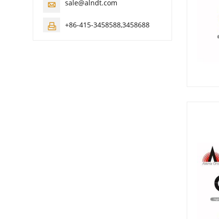
sale@alndt.com

+86-415-3458588,3458688
