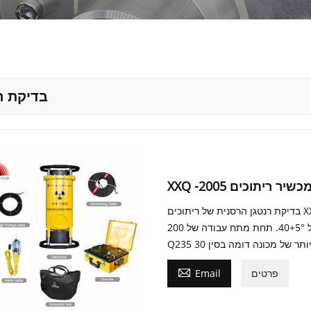
בדיקת ר
של מכשיר ריתוכים
בדיקת רנטגן הרסנית של ריתוכים XXQ -2005 מצויד ברנטגן זכוכית 200 קילו וולט שנבחר עם זווית
קרן של 40+5°. תחת מתח עבודה של 200kV ומרחק מוקד של 600 מ"מ, הוא יכול לחדור מפלדת

פרטים
Email