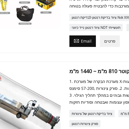
יקת רנטגן Ndt XXQ-3205
ציוד רנטגן נייד כיווני NDT תעשייתי

פרטים
Email
144 מ"מ
1. מערכת הבקרה של מערכת X-קֶרֶן צינור זחלן משתמשת בבקר בקר מופעל באמצעות PLC של
סימנס S7-200, מה שמבטיח אמינות ויציבות גבוהות. 2. סורק צינורות X-קֶרֶן מצויד במערכת
מיקום מגנטית מתקדמת, המבטיחה דיוק ורגישות גבוהים במהלך תהליך הגילוי. 3. X-קֶרֶן צינור
ציוד בדיקת רנטגן של צינורות
סורק צינורות רנטגן