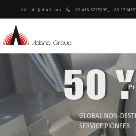

sale@alndt.com
+86-415-6278899、+86-139415
