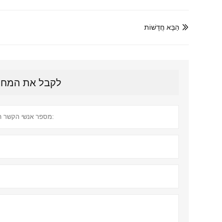
הַבָּא חֲדָשׁוֹת

לקבל את המחיר הע