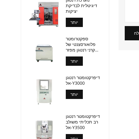
דיגיטלית לבדיקת
יציקות
יותר
ח
ספקטרומטר
פלואורסצנטי של
קרני רנטגן מפזר
אורך גל (אל-BP-
יותר
3000)
דיפרקטומטר רנטגן
אל-Y3000
יותר
דיפרקטומטר רנטגן
רב תכליתי משולב
אל-Y3500
יותר