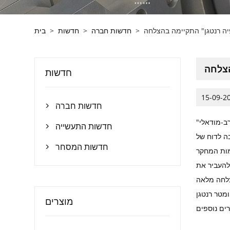
יה רנטגן" התקיימה בהצלחה
>
חדשות חברה
>
חדשות
>
בית
הצלחה
חדשות
15-09-2
חדשות חברה

ן רב-מודאלי"
חדשות התעשייה

ה לדוח של
חדשות המסחר

מות המחקר
להעביר את
 CT תעשייתי
מוצרים