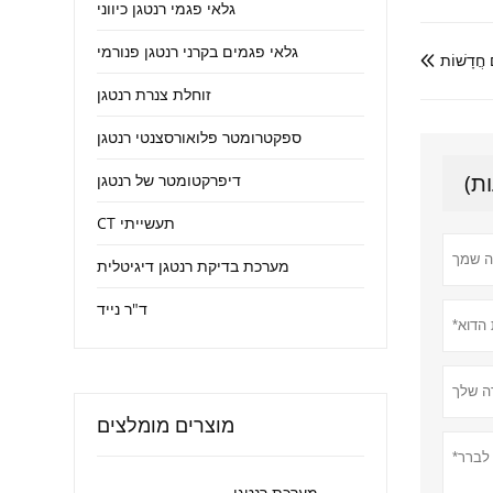
גלאי פגמי רנטגן כיווני
גלאי פגמים בקרני רנטגן פנורמי
חֲדָשׁוֹת

זוחלת צנרת רנטגן
ספקטרומטר פלואורסצנטי רנטגן
דיפרקטומטר של רנטגן
CT תעשייתי
מערכת בדיקת רנטגן דיגיטלית
ד"ר נייד
מוצרים מומלצים
מערכת רנטגן