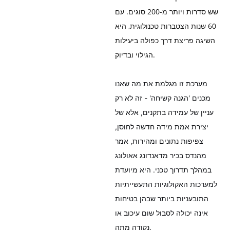
שש סדרות ויותר מ-200 סוגים. עם
60 שנות הצטברות טכנולוגית, היא
השיגה פריצת דרך כפולה ביעילות
הגילוי ובדיוק.
מערכת זו מגלמת את מה שאנו
מכנים 'הגנה קשיחה' - זה לא רק
עניין של עמידה בתקנים, אלא של
יצירת אמת מידה חדשה לחוסן,
צפיפות נתונים ומהירות, אמר
מהנדס בכיר מדאנדונג אאולונג
במהלך תדרוך טכני. היא מיועדת
למערכות האקולוגיות התעשייתיות
התובעניות ביותר שבהן בטיחות
אינה יכולה לסבול שום עיכוב או
נקודה מתה.