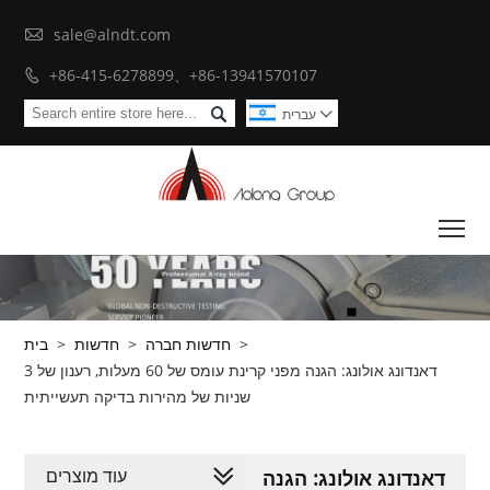

sale@alndt.com
+86-415-6278899、+86-13941570107


עברית

To
>
חדשות חברה
>
חדשות
>
בית
דאנדונג אולונג: הגנה מפני קרינת עומס של 60 מעלות, רענון של 3
שניות של מהירות בדיקה תעשייתית
עוד מוצרים
דאנדונג אולונג: הגנה