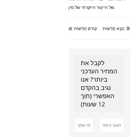
של הייצור היוקרתי של סין.
הַבָּא חֲדָשׁוֹת
קודם חֲדָשׁוֹת


לקבל את
המחיר העדכני
ביותר? אנו
נגיב בהקדם
האפשרי (תוך
12 שעות)