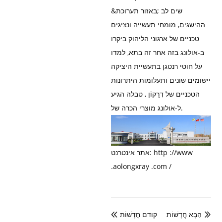
&שים לב ;באזור תערוכת
ההישגים, מומחי תעשייה ונציגים
טכניים של ארגוני הליהוק ביקרו
ב-אולונג בזה אחר זה בתא, למדו
על חוטי רנטגן בתעשיית היציקה
יישומים שונים ותעלומות היתרונות
הטכניים של דְרָקוֹן , טבלה הגיע
ל-אולונג מוצרי הכרה של.
אתר אינטרנט: http ://www
.aolongxray .com /
הַבָּא חֲדָשׁוֹת
קודם חֲדָשׁוֹת

