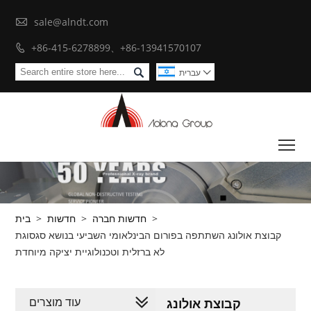

sale@alndt.com
+86-415-6278899、+86-13941570107


עברית

To
>
חדשות חברה
>
חדשות
>
בית
קבוצת אולונג השתתפה בפורום הבינלאומי השביעי בנושא סגסוגת
לא ברזלית וטכנולוגיית יציקה מיוחדת
עוד מוצרים
קבוצת אולונג