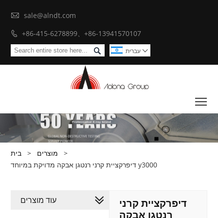

sale@alndt.com
+86-415-6278899、+86-13941570107


עברית

To
>
מוצרים
>
בית
דיפרקציית קרני רנטגן אבקה מדויקת במיוחד y3000
עוד מוצרים
דיפרקציית קרני
רנטגן אבקה